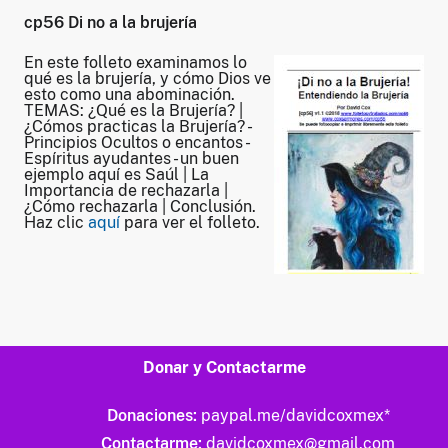
cp56 Di no a la brujería
En este folleto examinamos lo
qué es la brujería, y cómo Dios ve
esto como una abominación.
TEMAS: ¿Qué es la Brujería? |
¿Cómos practicas la Brujería? -
Principios Ocultos o encantos -
Espíritus ayudantes - un buen
ejemplo aquí es Saúl | La
Importancia de rechazarla |
¿Cómo rechazarla | Conclusión.
Haz clic
aquí
para ver el folleto.
Donar y Contactarme
Donaciones:
paypal.me/davidcoxmex
*
Contactarme:
davidcoxmex@gmail.com