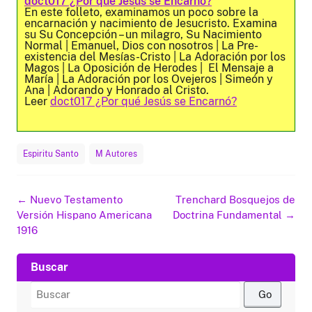
doct017 ¿Por qué Jesús se Encarnó?
En este folleto, examinamos un poco sobre la
encarnación y nacimiento de Jesucristo. Examina
su Su Concepción – un milagro, Su Nacimiento
Normal | Emanuel, Dios con nosotros | La Pre-
existencia del Mesías-Cristo | La Adoración por los
Magos | La Oposición de Herodes | El Mensaje a
María | La Adoración por los Ovejeros | Simeón y
Ana | Adorando y Honrado al Cristo.
Leer
doct017 ¿Por qué Jesús se Encarnó?
Espiritu Santo
M Autores
Navegación
←
Nuevo Testamento
Trenchard Bosquejos de
de
Versión Hispano Americana
Doctrina Fundamental
→
entradas
1916
Buscar
Buscar
por: