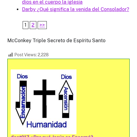
dios en el cuerpo la iglesia
Darby ¿Qué significa la venida del Consolador?
1
2
>>
McConkey Triple Secreto de Espíritu Santo
Post Views:
2,228