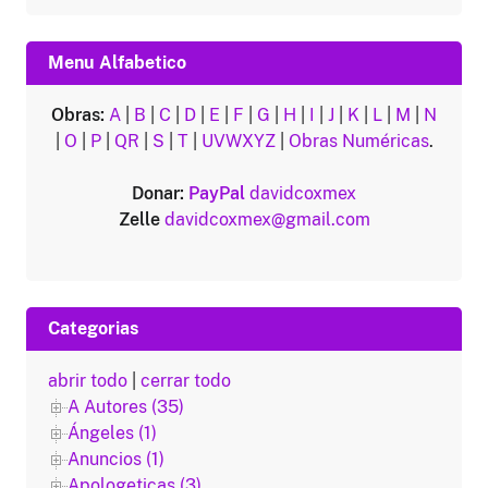
Menu Alfabetico
Obras:
A
|
B
|
C
|
D
|
E
|
F
|
G
|
H
|
I
|
J
|
K
|
L
|
M
|
N
|
O
|
P
|
QR
|
S
|
T
|
UVWXYZ
|
Obras Numéricas
.
Donar:
PayPal
davidcoxmex
Zelle
davidcoxmex@gmail.com
Categorias
abrir todo
|
cerrar todo
A Autores (35)
Ángeles (1)
Anuncios (1)
Apologeticas (3)