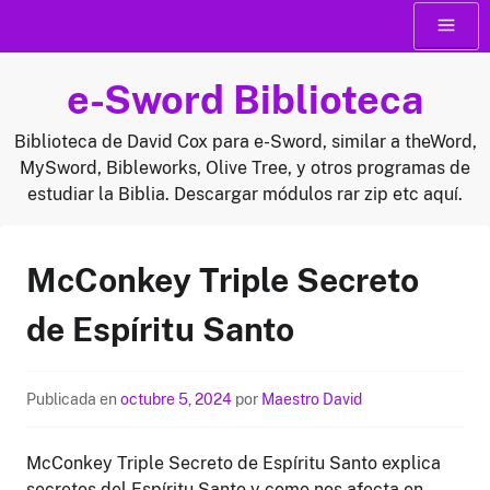
Saltar
Menú
al
contenido
e-Sword Biblioteca
Biblioteca de David Cox para e-Sword, similar a theWord,
MySword, Bibleworks, Olive Tree, y otros programas de
estudiar la Biblia. Descargar módulos rar zip etc aquí.
McConkey Triple Secreto
de Espíritu Santo
Publicada en
octubre 5, 2024
por
Maestro David
McConkey Triple Secreto de Espíritu Santo explica
secretos del Espíritu Santo y como nos afecta en