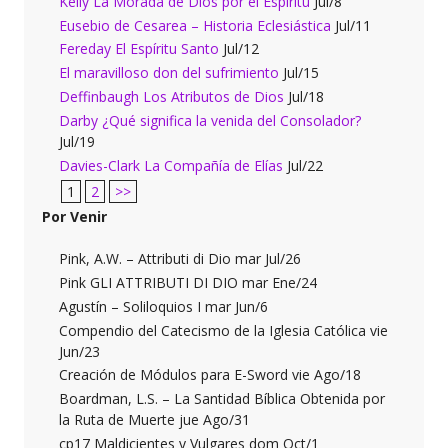
Kelly La Morada de Dios por el Espíritu
Jul/8
Eusebio de Cesarea – Historia Eclesiástica
Jul/11
Fereday El Espíritu Santo
Jul/12
El maravilloso don del sufrimiento
Jul/15
Deffinbaugh Los Atributos de Dios
Jul/18
Darby ¿Qué significa la venida del Consolador?
Jul/19
Davies-Clark La Compañía de Elías
Jul/22
1
2
>>
Por Venir
Pink, A.W. – Attributi di Dio mar Jul/26
Pink GLI ATTRIBUTI DI DIO mar Ene/24
Agustín – Soliloquios I mar Jun/6
Compendio del Catecismo de la Iglesia Católica vie
Jun/23
Creación de Módulos para E-Sword vie Ago/18
Boardman, L.S. – La Santidad Bíblica Obtenida por
la Ruta de Muerte jue Ago/31
cp17 Maldicientes y Vulgares dom Oct/1