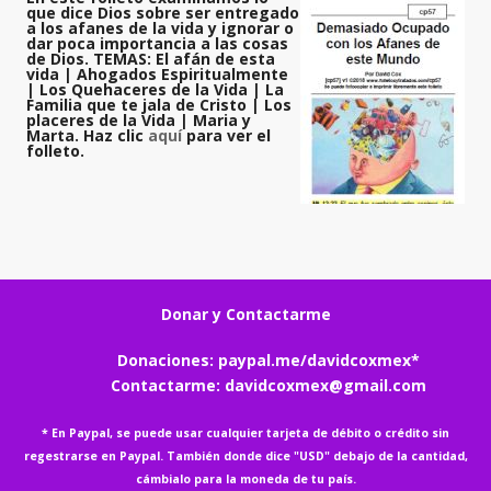
que dice Dios sobre ser entregado
a los afanes de la vida y ignorar o
dar poca importancia a las cosas
de Dios. TEMAS: El afán de esta
vida | Ahogados Espiritualmente
| Los Quehaceres de la Vida | La
Familia que te jala de Cristo | Los
placeres de la Vida | Maria y
Marta. Haz clic
aquí
para ver el
folleto.
Donar y Contactarme
Donaciones:
paypal.me/davidcoxmex
*
Contactarme:
davidcoxmex@gmail.com
* En Paypal, se puede usar cualquier tarjeta de débito o crédito sin
regestrarse en Paypal. También donde dice "USD" debajo de la cantidad,
cámbialo para la moneda de tu país.