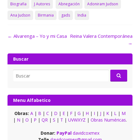
Biografia
J Autores
Abnegación
Adoniram Judson
Ana Judson
Birmania
gads
India
Navegación
←
Alvarenga – Yo y mi Casa
Reina Valera Contemporánea
de
→
entradas
Buscar
Buscar
por:
Menu Alfabetico
Obras:
A
|
B
|
C
|
D
|
E
|
F
|
G
|
H
|
I
|
J
|
K
|
L
|
M
|
N
|
O
|
P
|
QR
|
S
|
T
|
UVWXYZ
|
Obras Numéricas
.
Donar:
PayPal
davidcoxmex
Zelle
davidcoxmex@gmail.com