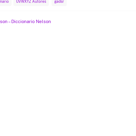
nario
UVWXYZ Autores
gadsr
ación
son – Diccionario Nelson
das