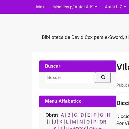
Saltar al contenido
Inicio
Módulos p/ Autor A-K
Autor L-Z
Biblioteca de David Cox para e-Sword, si
Vil
Buscar
Buscar
por:
Public
Menu Alfabetico
Dicc
Obras:
A
|
B
|
C
|
D
|
E
|
F
|
G
|
H
Dicci
|
I
|
J
|
K
|
L
|
M
|
N
|
O
|
P
|
QR
|
Por V
S
|
T
|
UVWXYZ
|
Obras