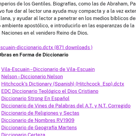
mperios de los Gentiles. Biografías, como las de Abraham, Pa
el A.T. y N.T. Corregido
ivo fue dar al lector una ayuda muy compacta y a la vez exte
llana, y ayudar al lector a penetrar en los medios bíblicos d
Cristiano
ambiente apostólico, e introducirlo en las esperanzas de la I
(Hitchcock_Esp).dctx
s Naciones en el venidero Reino de Dios.
-Escuain
Escuain-diccionario.dctx (871 downloads )
bras en Forma de Diccionario
Vila-Escuain – Diccionario de Vila-Escuain
Nelson – Diccionario Nelson
Hitchcock’s Dictionary (Spanish) (Hitchcock_Esp).dctx
EDC Diccionario Teológico el Dios Cristiano
Diccionario Strong En Español
Diccionario de Vines de Palabras del A.T. y N.T. Corregido
Diccionario de Religiones y Sectas
Diccionario de Nombres RV1909
Diccionario de Geografía Martens
Diccionario Certeza