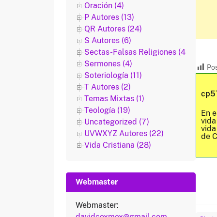
Oración (4)
P Autores (13)
QR Autores (24)
S Autores (6)
Sectas-Falsas Religiones (48)
Sermones (4)
Pos
Soteriología (11)
T Autores (2)
cp5
Temas Mixtas (1)
Teología (19)
En e
vida
Uncategorized (7)
vida
UVWXYZ Autores (22)
de C
Vida Cristiana (28)
Webmaster
Webmaster:
davidcoxmex@gmail.com