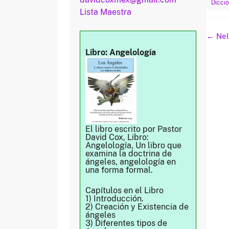
Diccio
Lista Maestra
Naveg
←
Nel
de
Libro: Angelología
entra
El libro escrito por Pastor
David Cox, Libro:
Angelología, Un libro que
examina la doctrina de
ángeles, angelología en
una forma formal.
Capítulos en el Libro
1) Introducción.
2) Creación y Existencia de
ángeles
3) Diferentes tipos de