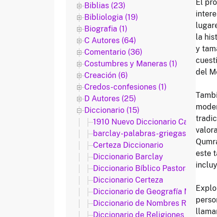
El pro
Biblias (23)
inter
Bibliologia (19)
lugar
Biografia (1)
la hi
C Autores (64)
y tam
Comentario (36)
cuest
Costumbres y Maneras (1)
del M
Creación (6)
Credos-confesiones (1)
Tambi
D Autores (25)
moder
Diccionario (15)
tradic
1910 Nuevo Diccionario Catolico.d
valora
barclay-palabras-griegas-del-nu
Qumrá
Certeza Diccionario
este 
Diccionario Barclay
incluy
Diccionario Bíblico Pastoral
Diccionario Certeza
Explo
Diccionario de Geografía Martens
person
Diccionario de Nombres RV1909
llamam
Diccionario de Religiones y Secta