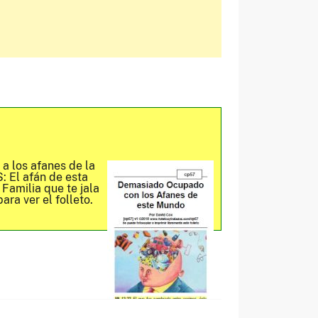
a los afanes de la
: El afán de esta
Familia que te jala
ara ver el folleto.