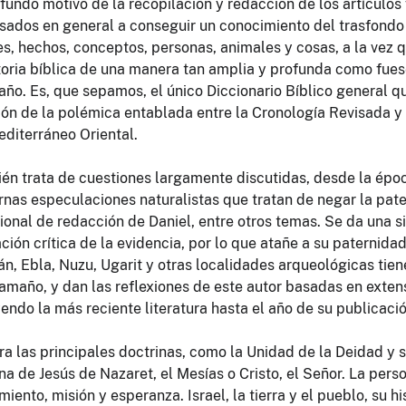
fundo motivo de la recopilación y redacción de los artículos 
esados en general a conseguir un conocimiento del trasfondo 
es, hechos, conceptos, personas, animales y cosas, a la vez
storia bíblica de una manera tan amplia y profunda como fues
año. Es, que sepamos, el único Diccionario Bíblico general q
ión de la polémica entablada entre la Cronología Revisada y 
editerráneo Oriental.
én trata de cuestiones largamente discutidas, desde la époc
nas especulaciones naturalistas que tratan de negar la pat
ional de redacción de Daniel, entre otros temas. Se da una si
ctx
ción crítica de la evidencia, por lo que atañe a su paternidad
evo-testamento.dctx
n, Ebla, Nuzu, Ugarit y otras localidades arqueológicas tien
tamaño, y dan las reflexiones de este autor basadas en exten
endo la más reciente literatura hasta el año de su publicació
ra las principales doctrinas, como la Unidad de la Deidad y s
a de Jesús de Nazaret, el Mesías o Cristo, el Señor. La person
iento, misión y esperanza. Israel, la tierra y el pueblo, su hi
s