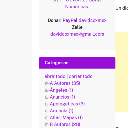
Numéricas
.
Un di
Donar:
PayPal
davidcoxmex
Zelle
davidcoxmex@gmail.com
Categorias
abrir todo
|
cerrar todo
A Autores (35)
Ángeles (1)
Anuncios (1)
Apologeticas (3)
Armonía (1)
Atlas-Mapas (1)
B Autores (28)