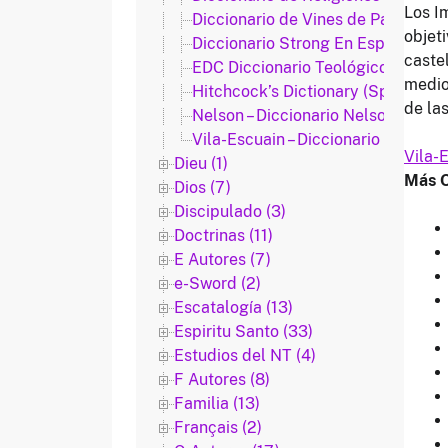
Los I
Diccionario de Vines de Palabras d
objet
Diccionario Strong En Español
caste
EDC Diccionario Teológico el Dios 
medio 
Hitchcock’s Dictionary (Spanish) 
de la
Nelson – Diccionario Nelson
Vila-Escuain – Diccionario de Vila
Vila-
Dieu (1)
Más O
Dios (7)
Discipulado (3)
Doctrinas (11)
E Autores (7)
e-Sword (2)
Escatalogía (13)
Espiritu Santo (33)
Estudios del NT (4)
F Autores (8)
Familia (13)
Français (2)