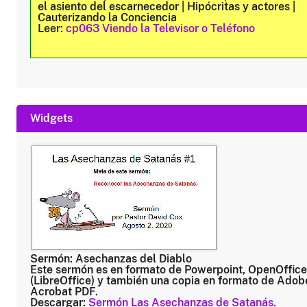
el asiento del escarnecedor | Hipócritas y actores |
Cauterizando la Conciencia
Leer:
cp063 Viendo la Televisor o Teléfono
Widgets
Sermón: Asechanzas del Diablo
Este sermón es en formato de Powerpoint, OpenOffice
(LibreOffice) y también una copia en formato de Adob
Acrobat PDF.
Descargar:
Sermón Las Asechanzas de Satanás.