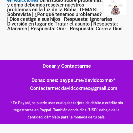
en Adicciones
Un estudio sobre problemas,
y cómo debemos resolver nuestros
problemas en la luz de la Biblia.
TEMAS:
Sobrevista | ¿Por qué tenemos problemas?
| Dios castiga a sus hijos | Respuesta: Ignorarlas
Diversión en lugar de Tratar el asunto | Respuesta:
Afanarse | Respuesta: Orar | Respuesta: Corre a Dios
Donar y Contactarme
Donaciones:
paypal.me/davidcoxmex
*
Contactarme:
davidcoxmex@gmail.com
* En Paypal, se puede usar cualquier tarjeta de débito o crédito sin
regestrarse en Paypal. También donde dice "USD" debajo de la
cantidad, cámbialo para la moneda de tu país.