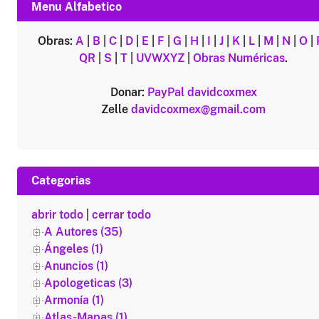
Menu Alfabetico
Obras:
A
|
B
|
C
|
D
|
E
|
F
|
G
|
H
|
I
|
J
|
K
|
L
|
M
|
N
|
O
|
QR
|
S
|
T
|
UVWXYZ
|
Obras Numéricas
.
Donar:
PayPal
davidcoxmex
Zelle
davidcoxmex@gmail.com
Categorias
abrir todo
|
cerrar todo
A Autores (35)
Ángeles (1)
Anuncios (1)
Apologeticas (3)
Armonía (1)
Atlas-Mapas (1)