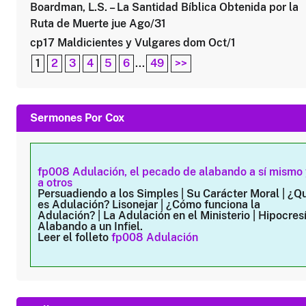
Boardman, L.S. – La Santidad Bíblica Obtenida por la
Ruta de Muerte jue Ago/31
cp17 Maldicientes y Vulgares dom Oct/1
1
2
3
4
5
6
...
49
>>
Sermones Por Cox
fp008 Adulación, el pecado de alabando a sí mismo
a otros
Persuadiendo a los Simples | Su Carácter Moral | ¿Q
es Adulación? Lisonejar | ¿Cómo funciona la
Adulación? | La Adulación en el Ministerio | Hipocres
Alabando a un Infiel.
Leer el folleto
fp008 Adulación