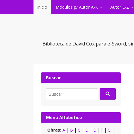
Saltar al contenido
Inicio
Módulos p/ Autor A-K
Autor L-Z
Biblioteca de David Cox para e-Sword, si
Buscar
Buscar
por:
Menu Alfabetico
Obras:
A
|
B
|
C
|
D
|
E
|
F
|
G
|