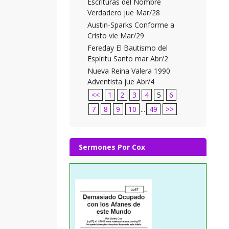
Escrituras del Nombre
Verdadero jue Mar/28
Austin-Sparks Conforme a
Cristo vie Mar/29
Fereday El Bautismo del
Espíritu Santo mar Abr/2
Nueva Reina Valera 1990
Adventista jue Abr/4
<<
1
2
3
4
5
6
7
8
9
10
...
49
>>
Sermones Por Cox