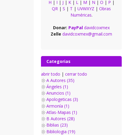
H
|
I
|
J
|
K
|
L
|
M
|
N
|
O
|
P
|
QR
|
S
|
T
|
UVWXYZ
|
Obras
Numéricas
.
Donar:
PayPal
davidcoxmex
Zelle
davidcoxmex@gmail.com
Categorias
abrir todo
|
cerrar todo
A Autores (35)
Ángeles (1)
Anuncios (1)
Apologeticas (3)
Armonía (1)
Atlas-Mapas (1)
B Autores (28)
Biblias (23)
Bibliologia (19)