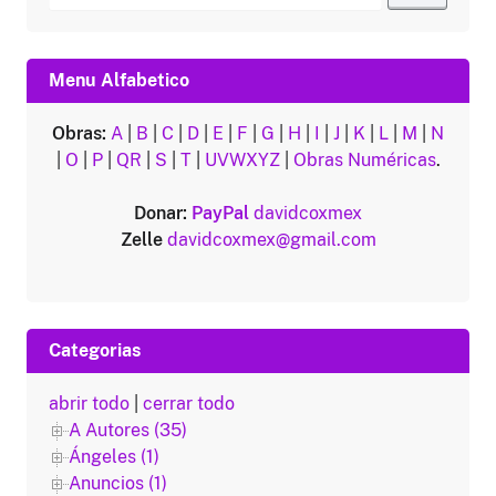
por:
Menu Alfabetico
Obras:
A
|
B
|
C
|
D
|
E
|
F
|
G
|
H
|
I
|
J
|
K
|
L
|
M
|
N
|
O
|
P
|
QR
|
S
|
T
|
UVWXYZ
|
Obras Numéricas
.
Donar:
PayPal
davidcoxmex
Zelle
davidcoxmex@gmail.com
Categorias
abrir todo
|
cerrar todo
A Autores (35)
Ángeles (1)
Anuncios (1)