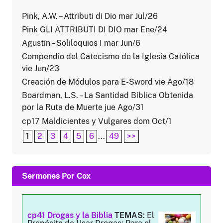
Pink, A.W. – Attributi di Dio mar Jul/26
Pink GLI ATTRIBUTI DI DIO mar Ene/24
Agustín – Soliloquios I mar Jun/6
Compendio del Catecismo de la Iglesia Católica
vie Jun/23
Creación de Módulos para E-Sword vie Ago/18
Boardman, L.S. – La Santidad Bíblica Obtenida
por la Ruta de Muerte jue Ago/31
cp17 Maldicientes y Vulgares dom Oct/1
1
2
3
4
5
6
...
49
>>
Sermones Por Cox
cp41 Drogas y la Biblia
TEMAS:
El