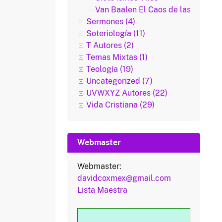
Van Baalen El Caos de las Sectas
Sermones (4)
Soteriología (11)
T Autores (2)
Temas Mixtas (1)
Teología (19)
Uncategorized (7)
UVWXYZ Autores (22)
Vida Cristiana (29)
Webmaster
Webmaster:
davidcoxmex@gmail.com
Lista Maestra