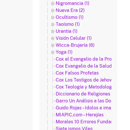
Nigromancia (1)
Nueva Era (2)
Ocultismo (1)
Taoísmo (1)
Urantia (1)
Visión Celular (1)
Wicca-Brujería (6)
Yoga (1)
Cox el Evangelio de la Prosperida
Cox Evangelio de la Salud
Cox Falsos Profetas
Cox Los Testigos de Jehová
Cox Teología y Metodología de Pa
Diccionario de Religiones y Secta
Garro Un Análisis a las Doctrinas 
Guido Rojas – Idolos e imagenes s
MIAPIC.com – Herejías
Morales 10 Errores Fundamentales 
Siete ismos Viles