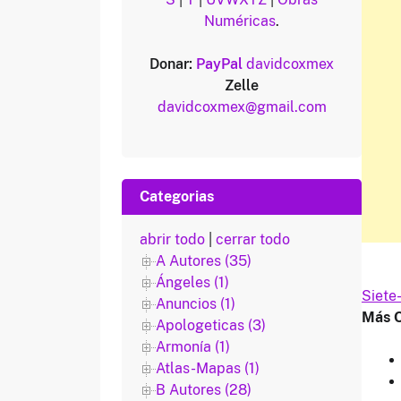
Numéricas
.
Donar:
PayPal
davidcoxmex
Zelle
davidcoxmex@gmail.com
Categorias
abrir todo
|
cerrar todo
A Autores (35)
Ángeles (1)
Siete
Anuncios (1)
Más O
Apologeticas (3)
Armonía (1)
Atlas-Mapas (1)
B Autores (28)