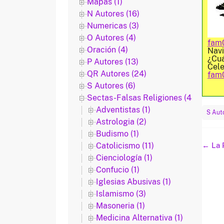
Mapas (1)
N Autores (16)
Numericas (3)
O Autores (4)
fam0
Oración (4)
Navi
¿Cuá
P Autores (13)
Cele
QR Autores (24)
fam0
S Autores (6)
Sectas-Falsas Religiones (48)
Adventistas (1)
S Aut
Astrologia (2)
Budismo (1)
Naveg
Catolicismo (11)
←
La 
de
Cienciología (1)
entra
Confucio (1)
Iglesias Abusivas (1)
Islamismo (3)
Masoneria (1)
Medicina Alternativa (1)