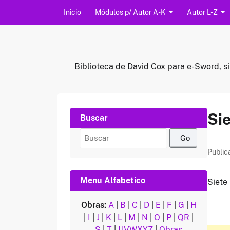
Saltar al contenido
Inicio
Módulos p/ Autor A-K
Autor L-Z
Biblioteca de David Cox para e-Sword, si
Sie
Buscar
Buscar
por:
Public
Menu Alfabetico
Siete
Obras:
A
|
B
|
C
|
D
|
E
|
F
|
G
|
H
|
I
|
J
|
K
|
L
|
M
|
N
|
O
|
P
|
QR
|
S
|
T
|
UVWXYZ
|
Obras