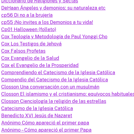
Diccionario de Religiones y Sectas
DeHaan Ángeles y demonios: su naturaleza etc
cp56 Di no a la brujería
cp55 ¡No invites a los Demonios a tu vida!
Cp01 Halloween (folleto)
Cox Teología y Metodología de Paul Yonggi Cho
Cox Los Testigos de Jehová
Cox Falsos Profetas
Cox Evangelio de la Salud
Cox el Evangelio de la Prosperidad
Comprendiendo el Catecismo de la Iglesia Católica
Compendio del Catecismo de la Iglesia Católica
Closson Una conversación con un musulmán
Closson El islamismo y el cristianismo: equívocos habituale
Closson Cienciología la religión de las estrellas
Catecismo de la Iglesia Católica
Benedicto XVI Jesús de Nazaret
Anónimo Cómo apareció el primer papa
Anónimo – Cómo apareció el primer Papa