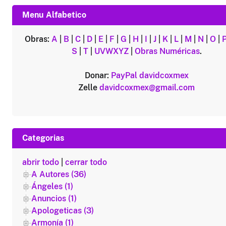
Menu Alfabetico
Obras:
A
|
B
|
C
|
D
|
E
|
F
|
G
|
H
|
I
|
J
|
K
|
L
|
M
|
N
|
O
|
S
|
T
|
UVWXYZ
|
Obras Numéricas
.
Donar:
PayPal
davidcoxmex
Zelle
davidcoxmex@gmail.com
Categorias
abrir todo
|
cerrar todo
A Autores (36)
Ángeles (1)
Anuncios (1)
Apologeticas (3)
Armonía (1)