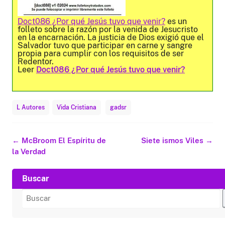
Doct086 ¿Por qué Jesús tuvo que venir?
es un
folleto sobre la razón por la venida de Jesucristo
en la encarnación. La justicia de Dios exigió que el
Salvador tuvo que participar en carne y sangre
propia para cumplir con los requisitos de ser
Redentor.
Leer
Doct086 ¿Por qué Jesús tuvo que venir?
L Autores
Vida Cristiana
gadsr
Navegación
←
McBroom El Espíritu de
Siete ismos Viles
→
de
la Verdad
entradas
Buscar
Buscar
por: