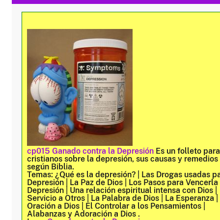
cp015 Ganado contra la Depresión
Es un folleto para
cristianos sobre la depresión, sus causas y remedios
según Biblia.
Temas:
¿Qué es la depresión? | Las Drogas usadas pa
Depresión | La Paz de Dios | Los Pasos para Vencerla
Depresión | Una relación espiritual intensa con Dios |
Servicio a Otros | La Palabra de Dios | La Esperanza |
Oración a Dios | El Controlar a los Pensamientos |
Alabanzas y Adoración a Dios .