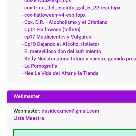
cox-envidia-esp.topx
cox-fruto_del_espiritu_gal_5_22-esp.topx
cox-halloween-v4-esp.topx
Cox, D.R. – Alcoholismo y el Cristiano
Cp01 Halloween (folleto)
cp17 Maldicientes y Vulgares
Cp19 Dejando el Alcohol (folleto)
El maravilloso don del sufrimiento
Kelly Nuestra gloria futura y nuestro gemido pre
La Pornografía
Nee La Vida del Altar y la Tienda
Webmaster
Webmaster:
davidcoxmex@gmail.com
Lista Maestra