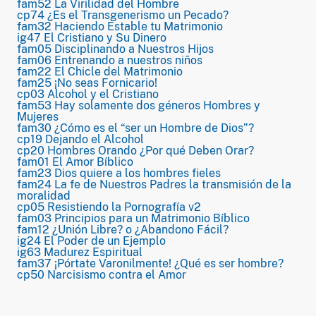
fam52 La Virilidad del Hombre
cp74 ¿Es el Transgenerismo un Pecado?
fam32 Haciendo Estable tu Matrimonio
ig47 El Cristiano y Su Dinero
fam05 Disciplinando a Nuestros Hijos
fam06 Entrenando a nuestros niños
fam22 El Chicle del Matrimonio
fam25 ¡No seas Fornicario!
cp03 Alcohol y el Cristiano
fam53 Hay solamente dos géneros Hombres y
Mujeres
fam30 ¿Cómo es el “ser un Hombre de Dios”?
cp19 Dejando el Alcohol
cp20 Hombres Orando ¿Por qué Deben Orar?
fam01 El Amor Bíblico
fam23 Dios quiere a los hombres fieles
fam24 La fe de Nuestros Padres la transmisión de la
moralidad
cp05 Resistiendo la Pornografía v2
fam03 Principios para un Matrimonio Bíblico
fam12 ¿Unión Libre? o ¿Abandono Fácil?
ig24 El Poder de un Ejemplo
ig63 Madurez Espiritual
fam37 ¡Pórtate Varonilmente! ¿Qué es ser hombre?
cp50 Narcisismo contra el Amor