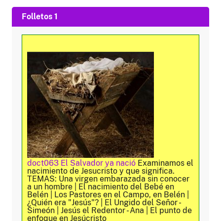
Folletos 1
doct063 El Salvador ya nació
Examinamos el
nacimiento de Jesucristo y que significa.
TEMAS: Una virgen embarazada sin conocer
a un hombre | El nacimiento del Bebé en
Belén | Los Pastores en el Campo, en Belén |
¿Quién era "Jesús"? | El Ungido del Señor -
Simeón | Jesús el Redentor - Ana | El punto de
enfoque en Jesúcristo