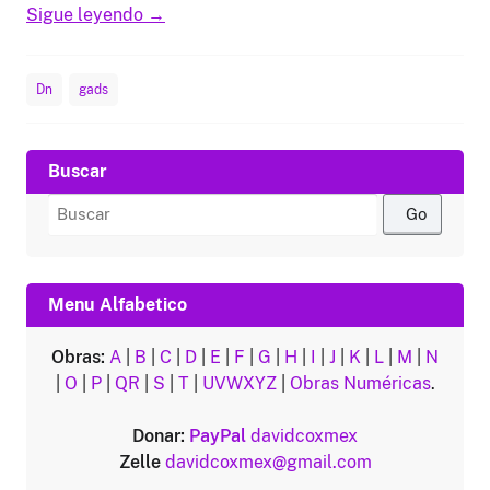
Sigue leyendo
→
Dn
gads
Buscar
Buscar
por:
Menu Alfabetico
Obras:
A
|
B
|
C
|
D
|
E
|
F
|
G
|
H
|
I
|
J
|
K
|
L
|
M
|
N
|
O
|
P
|
QR
|
S
|
T
|
UVWXYZ
|
Obras Numéricas
.
Donar:
PayPal
davidcoxmex
Zelle
davidcoxmex@gmail.com