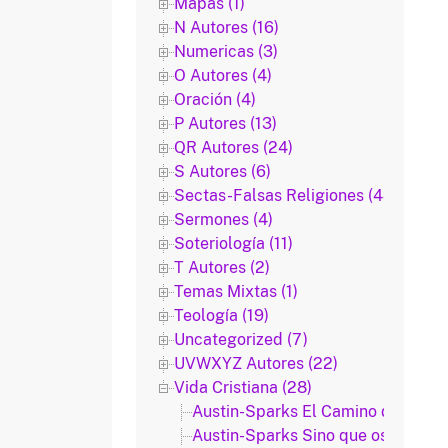
Mapas (1)
N Autores (16)
Numericas (3)
O Autores (4)
Oración (4)
P Autores (13)
QR Autores (24)
S Autores (6)
Sectas-Falsas Religiones (48)
Sermones (4)
Soteriología (11)
T Autores (2)
Temas Mixtas (1)
Teología (19)
Uncategorized (7)
UVWXYZ Autores (22)
Vida Cristiana (28)
Austin-Sparks El Camino del Crec
Austin-Sparks Sino que os habéis