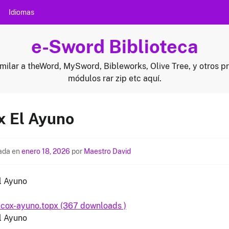
Idiomas
e-Sword Biblioteca
milar a theWord, MySword, Bibleworks, Olive Tree, y otros p
módulos rar zip etc aquí.
x El Ayuno
ada en
enero 18, 2026
por
Maestro David
l Ayuno
cox-ayuno.topx (367 downloads )
l Ayuno