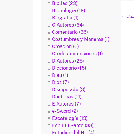
Biblias (23)
Bibliologia (19)
Naveg
←
Cox 
Biografia (1)
de
C Autores (64)
entra
Comentario (36)
Costumbres y Maneras (1)
Creación (6)
Credos-confesiones (1)
D Autores (25)
Diccionario (15)
Dieu (1)
Dios (7)
Discipulado (3)
Doctrinas (11)
E Autores (7)
e-Sword (2)
Escatalogía (13)
Espiritu Santo (33)
Estudios del NT (4)