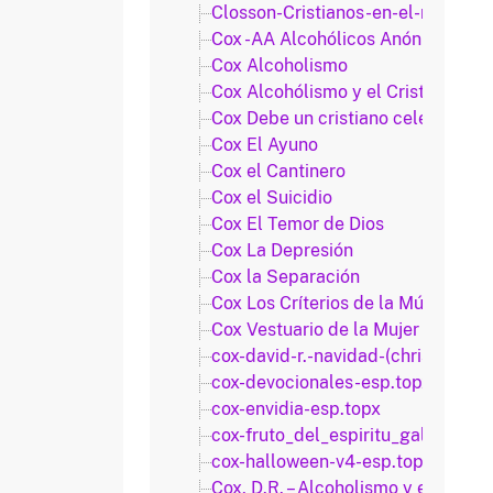
Closson-Cristianos-en-el-mundo.t
Cox -AA Alcohólicos Anónimos
Cox Alcoholismo
Cox Alcohólismo y el Cristiano
Cox Debe un cristiano celebrar Na
Cox El Ayuno
Cox el Cantinero
Cox el Suicidio
Cox El Temor de Dios
Cox La Depresión
Cox la Separación
Cox Los Críterios de la Música Cri
Cox Vestuario de la Mujer Cristian
cox-david-r.-navidad-(christmas)-
cox-devocionales-esp.topx
cox-envidia-esp.topx
cox-fruto_del_espiritu_gal_5_22-
cox-halloween-v4-esp.topx
Cox, D.R. – Alcoholismo y el Cristi