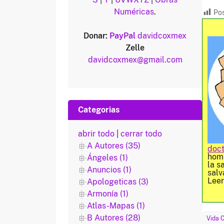
Numéricas
.
Pos
Donar:
PayPal
davidcoxmex
Zelle
davidcoxmex@gmail.com
Categorias
abrir todo
|
cerrar todo
A Autores (35)
doct
homb
Ángeles (1)
la s
Anuncios (1)
salv
Lee
Apologeticas (3)
Armonía (1)
Atlas-Mapas (1)
B Autores (28)
Vida C