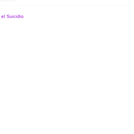
ación
el Suicidio
das