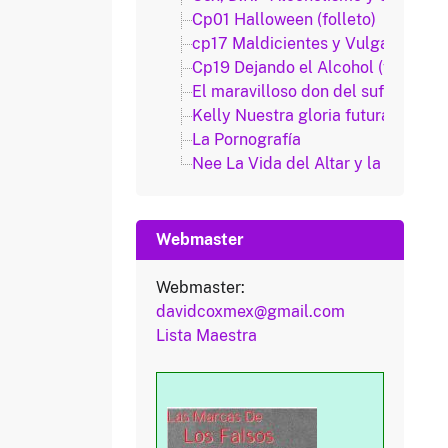
Cp01 Halloween (folleto)
cp17 Maldicientes y Vulgares
Cp19 Dejando el Alcohol (folleto)
El maravilloso don del sufrimiento
Kelly Nuestra gloria futura y nue
La Pornografía
Nee La Vida del Altar y la Tienda
Webmaster
Webmaster:
davidcoxmex@gmail.com
Lista Maestra