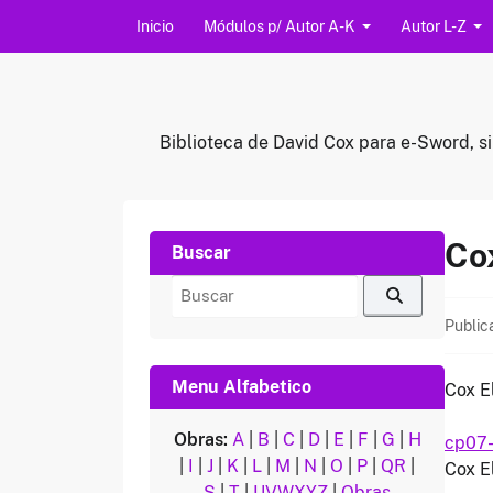
Saltar al contenido
Inicio
Módulos p/ Autor A-K
Autor L-Z
Biblioteca de David Cox para e-Sword, si
Co
Buscar
Buscar
por:
Public
Menu Alfabetico
Cox E
Obras:
A
|
B
|
C
|
D
|
E
|
F
|
G
|
H
cp07-
|
I
|
J
|
K
|
L
|
M
|
N
|
O
|
P
|
QR
|
Cox E
S
|
T
|
UVWXYZ
|
Obras