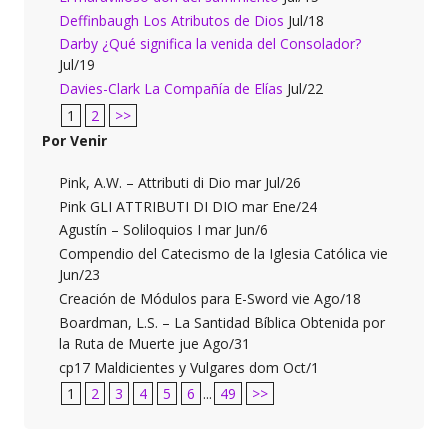
Deffinbaugh Los Atributos de Dios
Jul/18
Darby ¿Qué significa la venida del Consolador?
Jul/19
Davies-Clark La Compañía de Elías
Jul/22
1
2
>>
Por Venir
Pink, A.W. – Attributi di Dio mar Jul/26
Pink GLI ATTRIBUTI DI DIO mar Ene/24
Agustín – Soliloquios I mar Jun/6
Compendio del Catecismo de la Iglesia Católica vie
Jun/23
Creación de Módulos para E-Sword vie Ago/18
Boardman, L.S. – La Santidad Bíblica Obtenida por
la Ruta de Muerte jue Ago/31
cp17 Maldicientes y Vulgares dom Oct/1
1
2
3
4
5
6
...
49
>>