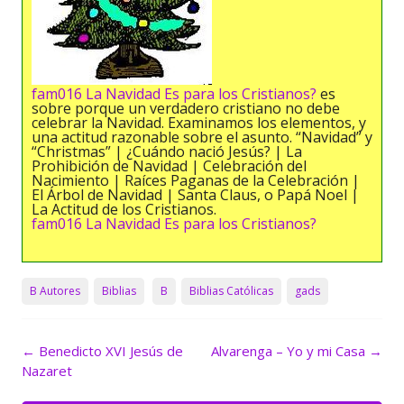
fam016 La Navidad Es para los Cristianos?
es
sobre porque un verdadero cristiano no debe
celebrar la Navidad. Examinamos los elementos, y
una actitud razonable sobre el asunto. “Navidad” y
“Christmas” | ¿Cuándo nació Jesús? | La
Prohibición de Navidad | Celebración del
Nacimiento | Raíces Paganas de la Celebración |
El Árbol de Navidad | Santa Claus, o Papá Noel |
La Actitud de los Cristianos.
fam016 La Navidad Es para los Cristianos?
B Autores
Biblias
B
Biblias Católicas
gads
Navegación
←
Benedicto XVI Jesús de
Alvarenga – Yo y mi Casa
→
de
Nazaret
entradas