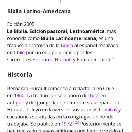
Biblia Latino-Americana
Edición 2005
La Biblia. Edición pastoral, Latinoamérica
, más
conocida como
Biblia Latinoamericana
, es una
traducción católica de la
Biblia
al español realizada
en
Chile
por un equipo dirigido por los
1
sacerdotes
Bernardo Hurault
y Ramón Ricciardi.
Historia
Bernardo Hurault comenzó a redactarla en Chile
en
1960
. La traducción se elaboró del
hebreo
antiguo
y del griego
koiné
. Durante su preparación,
Hurault incluyó en la versión sus propias
homilías
y
cuestiones suscitadas en la congregación donde
1
2
3
trabajaba. Se publicó en
1972
.
​ Posteriormente se
han realizado nuevas ediciones que han corregido el