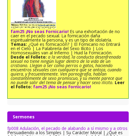
fam25 ¡No seas Fornicario!
Es una exhortación de no
caer en el pecado sexual. La fornicación daña
espiritualmente la persona, y es un tipo de idolatría.
Temas:
¿Qué es fornicación? | El Fornicario no Entrará
en el Cielo | La Palabrería del Sexo Ilícito | Los
Homosexuales van al Infierno | Huid la Fornicación.
Desde el Folleto:
a la verdad, la conducta desenfrenada
sexual no tiene ningún lugar dentro de la vida de un
cristiano. Llegan a ser como perros o gatos, haciendo
encuentros sexuales con cualquiera que se antoja, cuando
quiera, y frecuentemente. Ven pornografía, hablan
constantemente de sexo promiscuo, y su mente parece que
no puede salir del tema de pensar y hacer sexo ilícito.
Leer
el Folleto:
fam25 ¡No seas Fornicario!
Sermones
fp008 Adulación, el pecado de alabando a sí mismo y a otros
Persuadiendo a los Simples | Su Carácter Moral | ¿Qué es