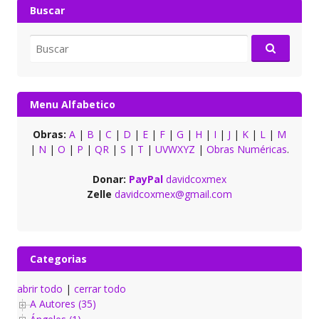
Buscar
Buscar
por:
Menu Alfabetico
Obras:
A
|
B
|
C
|
D
|
E
|
F
|
G
|
H
|
I
|
J
|
K
|
L
|
M
|
N
|
O
|
P
|
QR
|
S
|
T
|
UVWXYZ
|
Obras Numéricas
.
Donar:
PayPal
davidcoxmex
Zelle
davidcoxmex@gmail.com
Categorias
abrir todo
|
cerrar todo
A Autores (35)