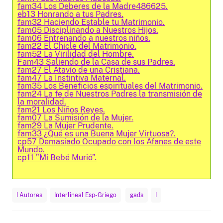
fam34 Los Deberes de la Madre486625.
eb13 Honrando a tus Padres.
fam32 Haciendo Estable tu Matrimonio.
fam05 Disciplinando a Nuestros Hijos.
fam06 Entrenando a nuestros niños.
fam22 El Chicle del Matrimonio.
fam52 La Virilidad del Hombre.
Fam43 Saliendo de la Casa de sus Padres.
fam27 El Atavío de una Cristiana.
fam47 La Instintiva Maternal.
fam35 Los Beneficios espirituales del Matrimonio.
fam24 La fe de Nuestros Padres la transmisión de
la moralidad.
fam21 Los Niños Reyes.
fam07 La Sumisión de la Mujer.
fam29 La Mujer Prudente.
fam33 ¿Qué es una Buena Mujer Virtuosa?.
cp57 Demasiado Ocupado con los Afanes de este
Mundo.
cp11 ”Mi Bebé Murió”.
I Autores
Interlineal Esp-Griego
gads
I