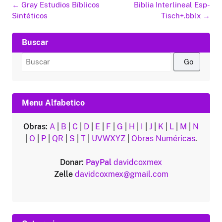
Navegación
←
Gray Estudios Bíblicos
Biblia Interlineal Esp-
de
Sintéticos
Tisch+.bblx
→
entradas
Buscar
Buscar
por:
Menu Alfabetico
Obras:
A
|
B
|
C
|
D
|
E
|
F
|
G
|
H
|
I
|
J
|
K
|
L
|
M
|
N
|
O
|
P
|
QR
|
S
|
T
|
UVWXYZ
|
Obras Numéricas
.
Donar:
PayPal
davidcoxmex
Zelle
davidcoxmex@gmail.com