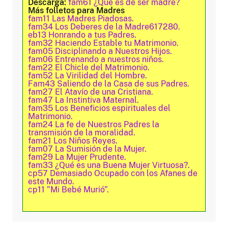
Descarga:
fam61 ¿Qué es de ser madre?
Más folletos para Madres
fam11 Las Madres Piadosas.
fam34 Los Deberes de la Madre617280.
eb13 Honrando a tus Padres.
fam32 Haciendo Estable tu Matrimonio.
fam05 Disciplinando a Nuestros Hijos.
fam06 Entrenando a nuestros niños.
fam22 El Chicle del Matrimonio.
fam52 La Virilidad del Hombre.
Fam43 Saliendo de la Casa de sus Padres.
fam27 El Atavío de una Cristiana.
fam47 La Instintiva Maternal.
fam35 Los Beneficios espirituales del
Matrimonio.
fam24 La fe de Nuestros Padres la
transmisión de la moralidad.
fam21 Los Niños Reyes.
fam07 La Sumisión de la Mujer.
fam29 La Mujer Prudente.
fam33 ¿Qué es una Buena Mujer Virtuosa?.
cp57 Demasiado Ocupado con los Afanes de
este Mundo.
cp11 ”Mi Bebé Murió”.