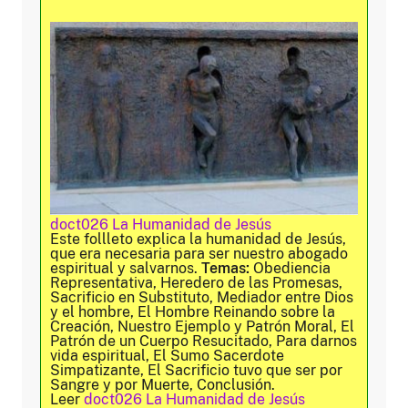
doct026 La Humanidad de Jesús
Este follleto explica la humanidad de Jesús,
que era necesaria para ser nuestro abogado
espiritual y salvarnos.
Temas:
Obediencia
Representativa, Heredero de las Promesas,
Sacrificio en Substituto, Mediador entre Dios
y el hombre, El Hombre Reinando sobre la
Creación, Nuestro Ejemplo y Patrón Moral, El
Patrón de un Cuerpo Resucitado, Para darnos
vida espiritual, El Sumo Sacerdote
Simpatizante, El Sacrificio tuvo que ser por
Sangre y por Muerte, Conclusión.
Leer
doct026 La Humanidad de Jesús