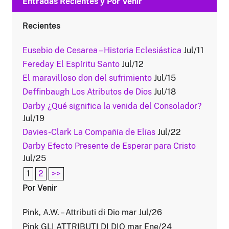
Entradas Recientes y Por Venir
Recientes
Eusebio de Cesarea – Historia Eclesiástica
Jul/11
Fereday El Espíritu Santo
Jul/12
El maravilloso don del sufrimiento
Jul/15
Deffinbaugh Los Atributos de Dios
Jul/18
Darby ¿Qué significa la venida del Consolador?
Jul/19
Davies-Clark La Compañía de Elías
Jul/22
Darby Efecto Presente de Esperar para Cristo
Jul/25
1
2
>>
Por Venir
Pink, A.W. – Attributi di Dio mar Jul/26
Pink GLI ATTRIBUTI DI DIO mar Ene/24