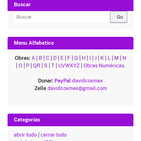
Buscar
Buscar
por:
Menu Alfabetico
Obras:
A
|
B
|
C
|
D
|
E
|
F
|
G
|
H
|
I
|
J
|
K
|
L
|
M
|
N
|
O
|
P
|
QR
|
S
|
T
|
UVWXYZ
|
Obras Numéricas
.
Donar:
PayPal
davidcoxmex
Zelle
davidcoxmex@gmail.com
Categorias
abrir todo
|
cerrar todo