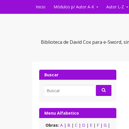
Saltar al contenido
Inicio
Módulos p/ Autor A-K
Autor L-Z
Biblioteca de David Cox para e-Sword, si
Buscar
Buscar
por:
Menu Alfabetico
Obras:
A
|
B
|
C
|
D
|
E
|
F
|
G
|