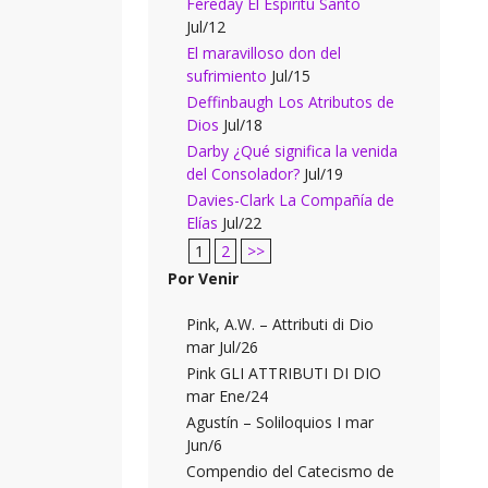
Fereday El Espíritu Santo
Jul/12
El maravilloso don del
sufrimiento
Jul/15
Deffinbaugh Los Atributos de
Dios
Jul/18
Darby ¿Qué significa la venida
del Consolador?
Jul/19
Davies-Clark La Compañía de
Elías
Jul/22
1
2
>>
Por Venir
Pink, A.W. – Attributi di Dio
mar Jul/26
Pink GLI ATTRIBUTI DI DIO
mar Ene/24
Agustín – Soliloquios I mar
Jun/6
Compendio del Catecismo de