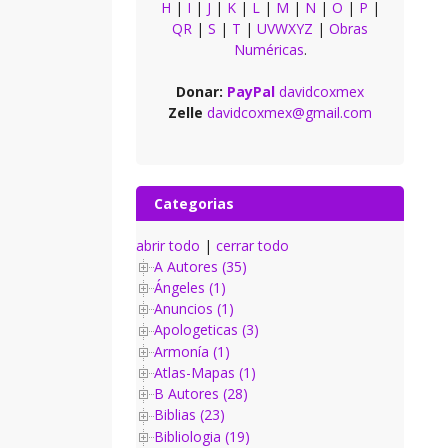
H
|
I
|
J
|
K
|
L
|
M
|
N
|
O
|
P
|
QR
|
S
|
T
|
UVWXYZ
|
Obras
Numéricas
.
Donar:
PayPal
davidcoxmex
Zelle
davidcoxmex@gmail.com
Categorias
abrir todo
|
cerrar todo
A Autores (35)
Ángeles (1)
Anuncios (1)
Apologeticas (3)
Armonía (1)
Atlas-Mapas (1)
B Autores (28)
Biblias (23)
Bibliologia (19)