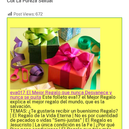
Cox La Pureza Sexual
Post Views:
672
eva017 El Mejor Regalo que nunca Desvanece y
nunca se quita
Este folleto eva17 el Mejor Regalo
explica el mejor regalo del mundo, que es la
salvación.
TEMAS: ¿Te gustaría recibir un buenísimo Regalo?
| El Regalo de la Vida Eterna | No es por cuantidad
de pecados o vidas "Semi-justas" | El Regalo es
Jesucristo | La única condición es la Fe | ¿Por qué