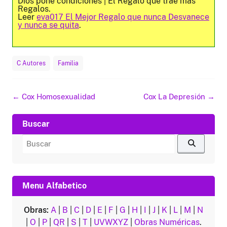
Dios pone condiciones | El Regalo que trae más
Regalos.
Leer
eva017 El Mejor Regalo que nunca Desvanece
y nunca se quita
.
C Autores
Familia
Navegación
←
Cox Homosexualidad
Cox La Depresión
→
de
entradas
Buscar
Buscar
por:
Menu Alfabetico
Obras:
A
|
B
|
C
|
D
|
E
|
F
|
G
|
H
|
I
|
J
|
K
|
L
|
M
|
N
|
O
|
P
|
QR
|
S
|
T
|
UVWXYZ
|
Obras Numéricas
.