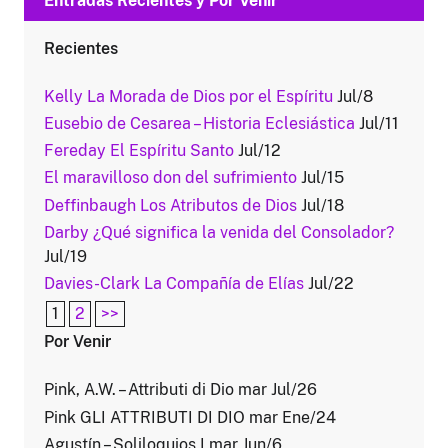
Entradas Recientes y Por Venir
Recientes
Kelly La Morada de Dios por el Espíritu
Jul/8
Eusebio de Cesarea – Historia Eclesiástica
Jul/11
Fereday El Espíritu Santo
Jul/12
El maravilloso don del sufrimiento
Jul/15
Deffinbaugh Los Atributos de Dios
Jul/18
Darby ¿Qué significa la venida del Consolador?
Jul/19
Davies-Clark La Compañía de Elías
Jul/22
1
2
>>
Por Venir
Pink, A.W. – Attributi di Dio mar Jul/26
Pink GLI ATTRIBUTI DI DIO mar Ene/24
Agustín – Soliloquios I mar Jun/6