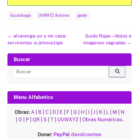
Escatalogía
UVWXYZ Autores
gadsr
Navegación
←
alvarenga-yo-y-mi-casa-
Guido Rojas – Idolos e
de
serviremos-a-jehova.topx
imagenes sagradas
→
entradas
Buscar
Buscar
por:
Menu Alfabetico
Obras:
A
|
B
|
C
|
D
|
E
|
F
|
G
|
H
|
I
|
J
|
K
|
L
|
M
|
N
|
O
|
P
|
QR
|
S
|
T
|
UVWXYZ
|
Obras Numéricas
.
Donar:
PayPal
davidcoxmex