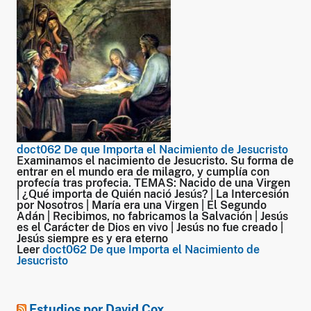
doct062 De que Importa el Nacimiento de Jesucristo
Examinamos el nacimiento de Jesucristo. Su forma de
entrar en el mundo era de milagro, y cumplía con
profecía tras profecia. TEMAS: Nacido de una Virgen
| ¿Qué importa de Quién nació Jesús? | La Intercesión
por Nosotros | María era una Virgen | El Segundo
Adán | Recibimos, no fabricamos la Salvación | Jesús
es el Carácter de Dios en vivo | Jesús no fue creado |
Jesús siempre es y era eterno
Leer
doct062 De que Importa el Nacimiento de
Jesucristo
Estudios por David Cox