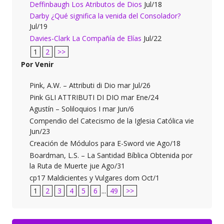
Deffinbaugh Los Atributos de Dios
Jul/18
Darby ¿Qué significa la venida del Consolador?
Jul/19
Davies-Clark La Compañía de Elías
Jul/22
1
2
>>
Por Venir
Pink, A.W. – Attributi di Dio mar Jul/26
Pink GLI ATTRIBUTI DI DIO mar Ene/24
Agustín – Soliloquios I mar Jun/6
Compendio del Catecismo de la Iglesia Católica vie
Jun/23
Creación de Módulos para E-Sword vie Ago/18
Boardman, L.S. – La Santidad Bíblica Obtenida por
la Ruta de Muerte jue Ago/31
cp17 Maldicientes y Vulgares dom Oct/1
1
2
3
4
5
6
...
49
>>