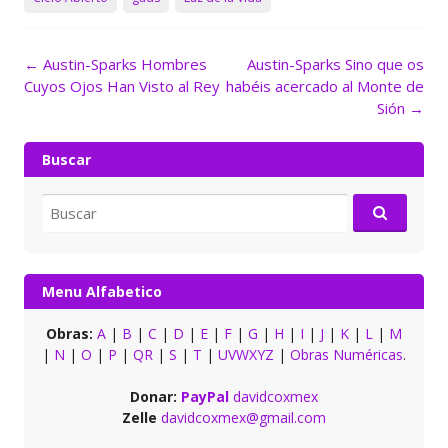
Navegación
←
Austin-Sparks Hombres
Austin-Sparks Sino que os
de
Cuyos Ojos Han Visto al Rey
habéis acercado al Monte de
entradas
Sión
→
Buscar
Buscar
por:
Menu Alfabetico
Obras:
A
|
B
|
C
|
D
|
E
|
F
|
G
|
H
|
I
|
J
|
K
|
L
|
M
|
N
|
O
|
P
|
QR
|
S
|
T
|
UVWXYZ
|
Obras Numéricas
.
Donar:
PayPal
davidcoxmex
Zelle
davidcoxmex@gmail.com