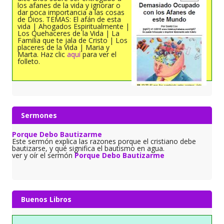
los afanes de la vida y ignorar o
dar poca importancia a las cosas
de Dios. TEMAS: El afán de esta
vida | Ahogados Espiritualmente |
Los Quehaceres de la Vida | La
Familia que te jala de Cristo | Los
placeres de la Vida | Maria y
Marta. Haz clic
aquí
para ver el
folleto.
Sermones
Porque Debo Bautizarme
Este sermón explica las razones porque el cristiano debe
bautizarse, y qué significa el bautismo en agua.
ver y oír el sermón
Porque Debo Bautizarme
Buenos Libros