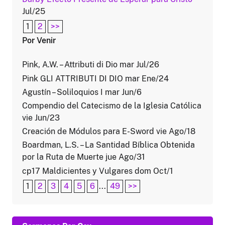
Jul/25
1
2
>>
Por Venir
Pink, A.W. – Attributi di Dio mar Jul/26
Pink GLI ATTRIBUTI DI DIO mar Ene/24
Agustín – Soliloquios I mar Jun/6
Compendio del Catecismo de la Iglesia Católica
vie Jun/23
Creación de Módulos para E-Sword vie Ago/18
Boardman, L.S. – La Santidad Bíblica Obtenida
por la Ruta de Muerte jue Ago/31
cp17 Maldicientes y Vulgares dom Oct/1
1
2
3
4
5
6
...
49
>>