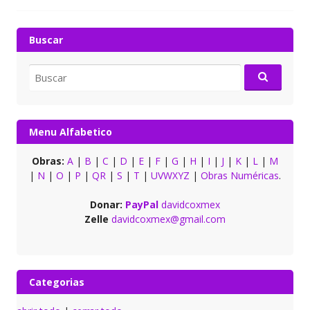
Buscar
Buscar
por:
Menu Alfabetico
Obras:
A
|
B
|
C
|
D
|
E
|
F
|
G
|
H
|
I
|
J
|
K
|
L
|
M
|
N
|
O
|
P
|
QR
|
S
|
T
|
UVWXYZ
|
Obras Numéricas
.
Donar:
PayPal
davidcoxmex
Zelle
davidcoxmex@gmail.com
Categorias