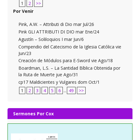
1
2
>>
Por Venir
Pink, A.W. – Attributi di Dio mar Jul/26
Pink GLI ATTRIBUTI DI DIO mar Ene/24
Agustín – Soliloquios I mar Jun/6
Compendio del Catecismo de la Iglesia Católica vie
Jun/23
Creación de Módulos para E-Sword vie Ago/18
Boardman, L.S. – La Santidad Bíblica Obtenida por
la Ruta de Muerte jue Ago/31
cp17 Maldicientes y Vulgares dom Oct/1
1
2
3
4
5
6
...
49
>>
Sermones Por Cox