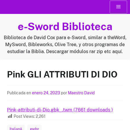
Saltar
Menú
al
contenido
e-Sword Biblioteca
Biblioteca de David Cox para e-Sword, similar a theWord,
MySword, Bibleworks, Olive Tree, y otros programas de
estudiar la Biblia. Descargar módulos rar zip etc aquí.
Pink GLI ATTRIBUTI DI DIO
Publicada en
enero 24, 2023
por
Maestro David
Pink-attributi-di-Dio.gbk_.twm (7661 downloads )
Post Views:
2,261
Italiană
gadsr