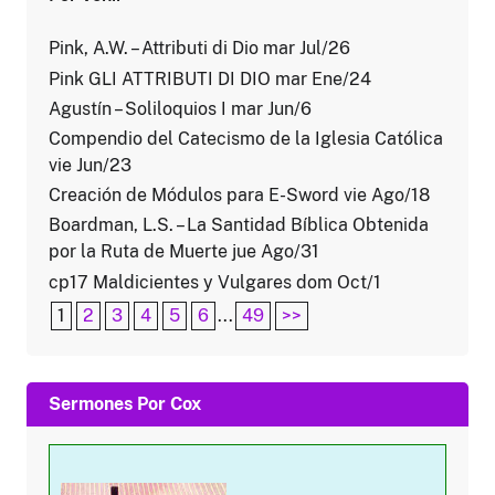
Pink, A.W. – Attributi di Dio mar Jul/26
Pink GLI ATTRIBUTI DI DIO mar Ene/24
Agustín – Soliloquios I mar Jun/6
Compendio del Catecismo de la Iglesia Católica
vie Jun/23
Creación de Módulos para E-Sword vie Ago/18
Boardman, L.S. – La Santidad Bíblica Obtenida
por la Ruta de Muerte jue Ago/31
cp17 Maldicientes y Vulgares dom Oct/1
1
2
3
4
5
6
...
49
>>
Sermones Por Cox