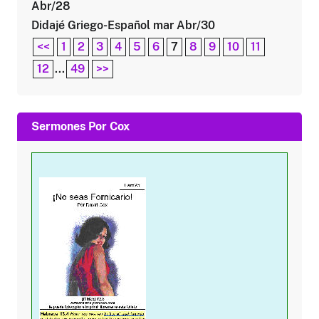
Abr/28
Didajé Griego-Español mar Abr/30
<<
1
2
3
4
5
6
7
8
9
10
11
12
...
49
>>
Sermones Por Cox