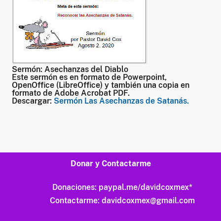
Sermón: Asechanzas del Diablo
Este sermón es en formato de Powerpoint,
OpenOffice (LibreOffice) y también una copia en
formato de Adobe Acrobat PDF.
Descargar:
Sermón Las Asechanzas de Satanás.
Donar y Contactarme
Donaciones:
paypal.me/davidcoxmex
*
Contactarme:
davidcoxmex@gmail.com