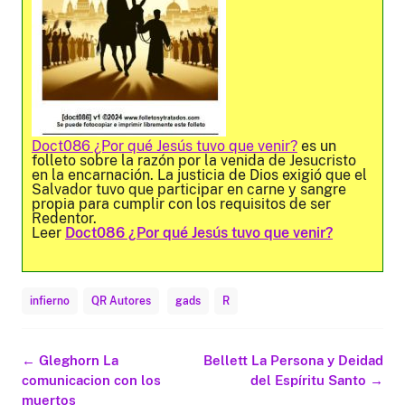
Doct086 ¿Por qué Jesús tuvo que venir?
es un
folleto sobre la razón por la venida de Jesucristo
en la encarnación. La justicia de Dios exigió que el
Salvador tuvo que participar en carne y sangre
propia para cumplir con los requisitos de ser
Redentor.
Leer
Doct086 ¿Por qué Jesús tuvo que venir?
infierno
QR Autores
gads
R
Navegación
←
Gleghorn La
Bellett La Persona y Deidad
de
comunicacion con los
del Espíritu Santo
→
entradas
muertos