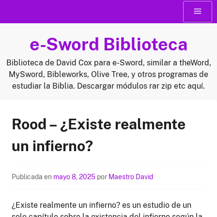
Saltar
Menú
al
contenido
e-Sword Biblioteca
Biblioteca de David Cox para e-Sword, similar a theWord,
MySword, Bibleworks, Olive Tree, y otros programas de
estudiar la Biblia. Descargar módulos rar zip etc aquí.
Rood – ¿Existe realmente
un infierno?
Publicada en
mayo 8, 2025
por
Maestro David
¿Existe realmente un infierno? es un estudio de un
solo capítulo sobre la existencia del infierno según la