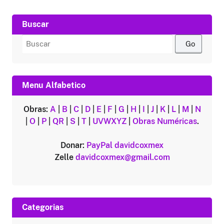
Buscar
Buscar
por:
Menu Alfabetico
Obras:
A
|
B
|
C
|
D
|
E
|
F
|
G
|
H
|
I
|
J
|
K
|
L
|
M
|
N
|
O
|
P
|
QR
|
S
|
T
|
UVWXYZ
|
Obras Numéricas
.
Donar:
PayPal
davidcoxmex
Zelle
davidcoxmex@gmail.com
Categorias