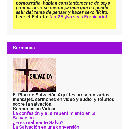
pornografía, hablan constantemente de sexo
promiscuo, y su mente parece que no puede
salir del tema de pensar y hacer sexo ilícito.
Leer el Folleto:
fam25 ¡No seas Fornicario!
Sermones
El Plan de Salvación
Aquí les presento varios
mensajes, sermones en video y audio, y folletos
sobre la salvación.
Sermones en Videos
La confesión y el arrepentimiento en la
Salvación
¿Eres realmente Salvo?
La Salvación es una conversión