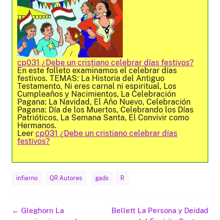
cp031 ¿Debe un cristiano celebrar días festivos?
En este folleto examinamos el celebrar días
festivos. TEMAS: La Historia del Antiguo
Testamento, Ni eres carnal ni espiritual, Los
Cumpleaños y Nacimientos, La Celebración
Pagana: La Navidad, El Año Nuevo, Celebración
Pagana: Día de los Muertos, Celebrando los Días
Patrióticos, La Semana Santa, El Convivir como
Hermanos.
Leer
cp031 ¿Debe un cristiano celebrar días
festivos?
infierno
QR Autores
gads
R
Navegación
←
Gleghorn La
Bellett La Persona y Deidad