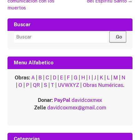
de
comunicacion con los
del Espíritu Santo
→
entradas
muertos
Buscar
Buscar
por:
Menu Alfabetico
Obras:
A
|
B
|
C
|
D
|
E
|
F
|
G
|
H
|
I
|
J
|
K
|
L
|
M
|
N
|
O
|
P
|
QR
|
S
|
T
|
UVWXYZ
|
Obras Numéricas
.
Donar:
PayPal
davidcoxmex
Zelle
davidcoxmex@gmail.com
Categorias