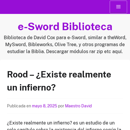
Saltar
Menú
al
contenido
e-Sword Biblioteca
Biblioteca de David Cox para e-Sword, similar a theWord,
MySword, Bibleworks, Olive Tree, y otros programas de
estudiar la Biblia. Descargar módulos rar zip etc aquí.
Rood – ¿Existe realmente
un infierno?
Publicada en
mayo 8, 2025
por
Maestro David
¿Existe realmente un infierno? es un estudio de un
solo capítulo sobre la existencia del infierno según la