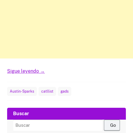
Sigue leyendo
→
Austin-Sparks
catllist
gads
Buscar
Buscar
por: