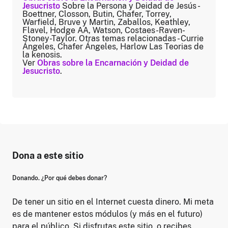
Jesucristo
Sobre la Persona y Deidad de Jesús -
Boettner, Closson, Butin, Chafer, Torrey,
Warfield, Bruve y Martin, Zaballos, Keathley,
Flavel, Hodge AA, Watson, Costaes-Raven-
Stoney-Taylor. Otras temas relacionadas - Currie
Ángeles, Chafer Ángeles, Harlow Las Teorias de
la kenosis.
Ver
Obras sobre la Encarnación y Deidad de
Jesucristo
.
Dona a este sitio
Donando. ¿Por qué debes donar?
De tener un sitio en el Internet cuesta dinero. Mi meta
es de mantener estos módulos (y más en el futuro)
para el público. Si disfrutas este sitio, o recibes