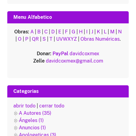
Menu Alfabetico
Obras:
A
|
B
|
C
|
D
|
E
|
F
|
G
|
H
|
I
|
J
|
K
|
L
|
M
|
N
|
O
|
P
|
QR
|
S
|
T
|
UVWXYZ
|
Obras Numéricas
.
Donar:
PayPal
davidcoxmex
Zelle
davidcoxmex@gmail.com
Categorias
abrir todo
|
cerrar todo
A Autores (35)
Ángeles (1)
Anuncios (1)
Apologeticas (3)