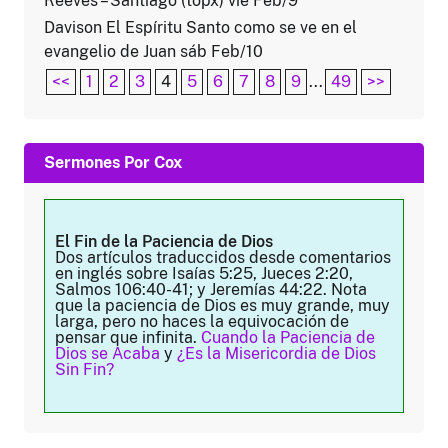
Reeves – Santiago (topx) vie Feb/9
Davison El Espíritu Santo como se ve en el
evangelio de Juan sáb Feb/10
<<
1
2
3
4
5
6
7
8
9
...
49
>>
Sermones Por Cox
El Fin de la Paciencia de Dios
Dos artículos traduccidos desde comentarios
en inglés sobre Isaías 5:25, Jueces 2:20,
Salmos 106:40-41; y Jeremías 44:22. Nota
que la paciencia de Dios es muy grande, muy
larga, pero no haces la equivocación de
pensar que infinita.
Cuando la Paciencia de
Dios se Acaba
y
¿Es la Misericordia de Dios
Sin Fin?